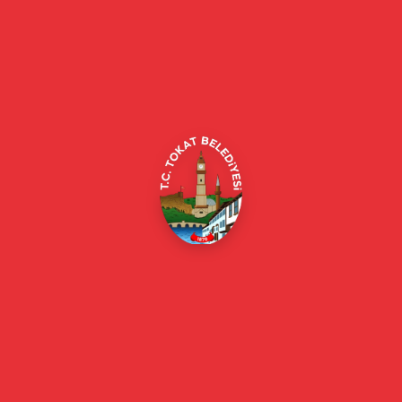
Tokat Belediyesi resmi web sitesi. Duyurular, haberler, etkinlikler,
projeler, belediye hizmetleri, vefat ilanları ve daha fazlası hakkında
güncel bilgiler.
Alipaşa, Gaziosmanpaşa Blv. No:184, 60100
Merkez/Tokat Merkez/Tokat
(0356) 214 22 20 / 153
beyazmasa@tokat.bel.tr
E-Belediye
Online Borç Ödeme
Başkan
Başkanın Özgeçmişi
Başkanın Mesajı
Başkan Fotoğrafları
Başkan Yardımcıları