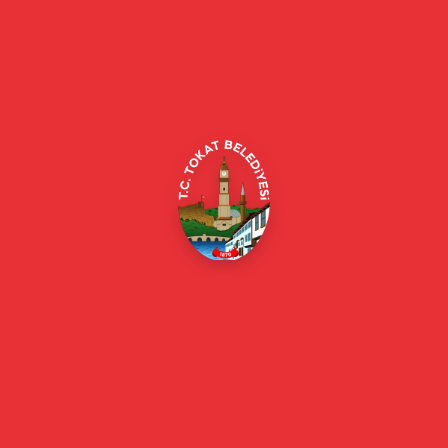
Tokat Belediyesi resmi web sitesi. Duyurular, haberler, etkinlikler,
projeler, belediye hizmetleri, vefat ilanları ve daha fazlası hakkında
güncel bilgiler.
Alipaşa, Gaziosmanpaşa Blv. No:184, 60100
Merkez/Tokat Merkez/Tokat
(0356) 214 22 20 / 153
beyazmasa@tokat.bel.tr
E-Belediye
Online Borç Ödeme
Başkan
Başkanın Özgeçmişi
Başkanın Mesajı
Başkan Fotoğrafları
Başkan Yardımcıları