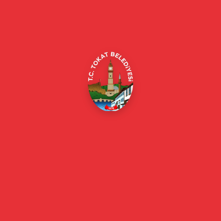
Alipaşa, Gaziosmanpaşa Blv. No:184, 60100
Merkez/Tokat Merkez/Tokat
(0356) 214 22 20 / 153
beyazmasa@tokat.bel.tr
E-Belediye
Online Borç Ödeme
Başkan
Başkanın Özgeçmişi
Başkanın Mesajı
Başkan Fotoğrafları
Başkan Yardımcıları
Kurumsal
Eski Başkanlar
Meclis Üyeleri
Belediye Encümeni