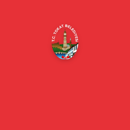
Alipaşa, Gaziosmanpaşa Blv. No:184, 60100
Merkez/Tokat Merkez/Tokat
(0356) 214 22 20 / 153
beyazmasa@tokat.bel.tr
E-Belediye
Online Borç Ödeme
Başkan
Başkanın Özgeçmişi
Başkanın Mesajı
Başkan Fotoğrafları
Başkan Yardımcıları
Kurumsal
Eski Başkanlar
Meclis Üyeleri
Belediye Encümeni
Birim Müdürleri