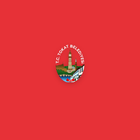
Tokat Belediyesi resmi web sitesi. Duyurular, haberler, etkinlikler,
projeler, belediye hizmetleri, vefat ilanları ve daha fazlası hakkında
güncel bilgiler.
Alipaşa, Gaziosmanpaşa Blv. No:184, 60100
Merkez/Tokat Merkez/Tokat
(0356) 214 22 20 / 153
beyazmasa@tokat.bel.tr
E-Belediye
Online Borç Ödeme
Başkan
Başkanın Özgeçmişi
Başkanın Mesajı
Başkan Fotoğrafları
Başkan Yardımcıları
Kurumsal