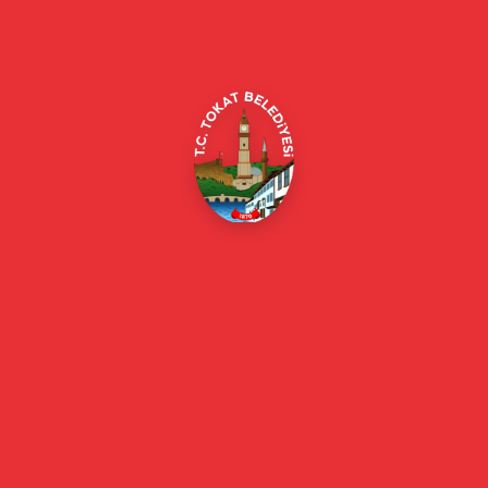
Alipaşa, Gaziosmanpaşa Blv. No:184, 60100
Merkez/Tokat Merkez/Tokat
(0356) 214 22 20 / 153
beyazmasa@tokat.bel.tr
E-Belediye
Online Borç Ödeme
Başkan
Başkanın Özgeçmişi
Başkanın Mesajı
Başkan Fotoğrafları
Başkan Yardımcıları
Kurumsal
Eski Başkanlar
Meclis Üyeleri
Belediye Encümeni
Birim Müdürleri