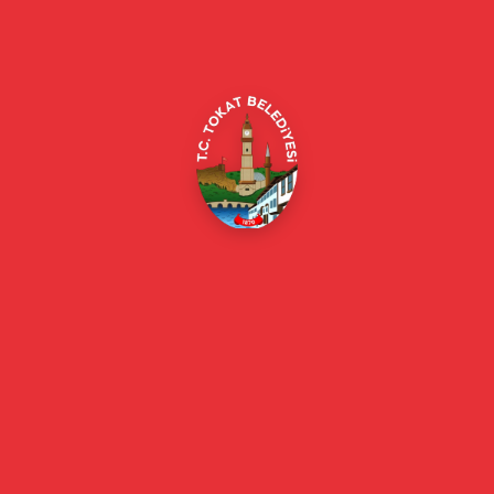
Merkez/Tokat Merkez/Tokat
(0356) 214 22 20 / 153
beyazmasa@tokat.bel.tr
E-Belediye
Online Borç Ödeme
Başkan
Başkanın Özgeçmişi
Başkanın Mesajı
Başkan Fotoğrafları
Başkan Yardımcıları
Kurumsal
Eski Başkanlar
Meclis Üyeleri
Belediye Encümeni
Birim Müdürleri
Mahalle Muhtarlarımız