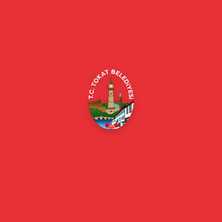
Tokat Belediyesi resmi web sitesi. Duyurular, haberler, etkinlikler,
projeler, belediye hizmetleri, vefat ilanları ve daha fazlası hakkında
güncel bilgiler.
Alipaşa, Gaziosmanpaşa Blv. No:184, 60100
Merkez/Tokat Merkez/Tokat
(0356) 214 22 20 / 153
beyazmasa@tokat.bel.tr
E-Belediye
Online Borç Ödeme
Başkan
Başkanın Özgeçmişi
Başkanın Mesajı
Başkan Fotoğrafları
Başkan Yardımcıları