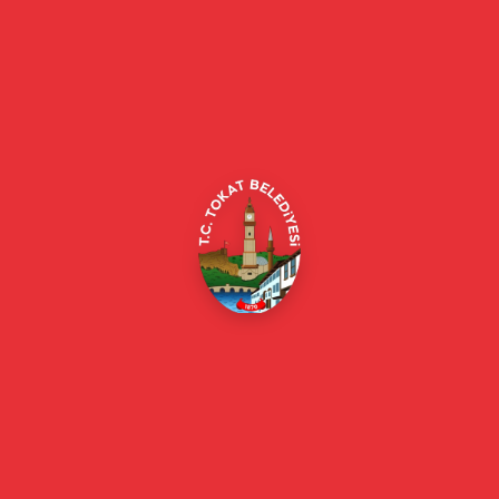
Tokat Belediyesi resmi web sitesi. Duyurular, haberler, etkinlikler,
projeler, belediye hizmetleri, vefat ilanları ve daha fazlası hakkında
güncel bilgiler.
Alipaşa, Gaziosmanpaşa Blv. No:184, 60100
Merkez/Tokat Merkez/Tokat
(0356) 214 22 20 / 153
beyazmasa@tokat.bel.tr
E-Belediye
Online Borç Ödeme
Başkan
Başkanın Özgeçmişi
Başkanın Mesajı
Başkan Fotoğrafları
Başkan Yardımcıları