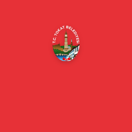
Merkez/Tokat Merkez/Tokat
(0356) 214 22 20 / 153
beyazmasa@tokat.bel.tr
E-Belediye
Online Borç Ödeme
Başkan
Başkanın Özgeçmişi
Başkanın Mesajı
Başkan Fotoğrafları
Başkan Yardımcıları
Kurumsal
Eski Başkanlar
Meclis Üyeleri
Belediye Encümeni
Birim Müdürleri
Mahalle Muhtarlarımız