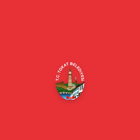
Tokat Belediyesi resmi web sitesi. Duyurular, haberler, etkinlikler,
projeler, belediye hizmetleri, vefat ilanları ve daha fazlası hakkında
güncel bilgiler.
Alipaşa, Gaziosmanpaşa Blv. No:184, 60100
Merkez/Tokat Merkez/Tokat
(0356) 214 22 20 / 153
beyazmasa@tokat.bel.tr
E-Belediye
Online Borç Ödeme
Başkan