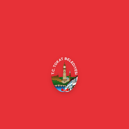
Tokat Belediyesi resmi web sitesi. Duyurular, haberler, etkinlikler,
projeler, belediye hizmetleri, vefat ilanları ve daha fazlası hakkında
güncel bilgiler.
Alipaşa, Gaziosmanpaşa Blv. No:184, 60100
Merkez/Tokat Merkez/Tokat
(0356) 214 22 20 / 153
beyazmasa@tokat.bel.tr
E-Belediye
Online Borç Ödeme
Başkan