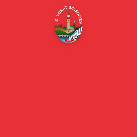
Online Borç Ödeme
Başkan
Başkanın Özgeçmişi
Başkanın Mesajı
Başkan Fotoğrafları
Başkan Yardımcıları
Kurumsal
Eski Başkanlar
Meclis Üyeleri
Belediye Encümeni
Birim Müdürleri
Mahalle Muhtarlarımız
Faaliyet Raporları
Güncel
Haberler
Videolu Haberler