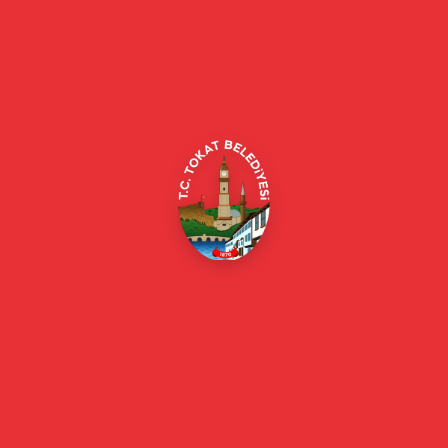
Tokat Belediyesi resmi web sitesi. Duyurular, haberler, etkinlikler,
projeler, belediye hizmetleri, vefat ilanları ve daha fazlası hakkında
güncel bilgiler.
Alipaşa, Gaziosmanpaşa Blv. No:184, 60100
Merkez/Tokat Merkez/Tokat
(0356) 214 22 20 / 153
beyazmasa@tokat.bel.tr
E-Belediye
Online Borç Ödeme
Başkan
Başkanın Özgeçmişi
Başkanın Mesajı
Başkan Fotoğrafları
Başkan Yardımcıları