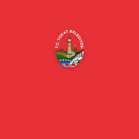
Alipaşa, Gaziosmanpaşa Blv. No:184, 60100
Merkez/Tokat Merkez/Tokat
(0356) 214 22 20 / 153
beyazmasa@tokat.bel.tr
E-Belediye
Online Borç Ödeme
Başkan
Başkanın Özgeçmişi
Başkanın Mesajı
Başkan Fotoğrafları
Başkan Yardımcıları
Kurumsal
Eski Başkanlar
Meclis Üyeleri
Belediye Encümeni
Birim Müdürleri