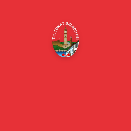
Merkez/Tokat Merkez/Tokat
(0356) 214 22 20 / 153
beyazmasa@tokat.bel.tr
E-Belediye
Online Borç Ödeme
Başkan
Başkanın Özgeçmişi
Başkanın Mesajı
Başkan Fotoğrafları
Başkan Yardımcıları
Kurumsal
Eski Başkanlar
Meclis Üyeleri
Belediye Encümeni
Birim Müdürleri
Mahalle Muhtarlarımız