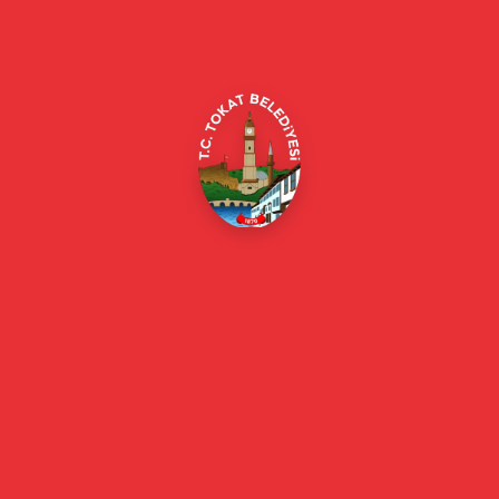
Alipaşa, Gaziosmanpaşa Blv. No:184, 60100
Merkez/Tokat Merkez/Tokat
(0356) 214 22 20 / 153
beyazmasa@tokat.bel.tr
E-Belediye
Online Borç Ödeme
Başkan
Başkanın Özgeçmişi
Başkanın Mesajı
Başkan Fotoğrafları
Başkan Yardımcıları
Kurumsal
Eski Başkanlar
Meclis Üyeleri
Belediye Encümeni
Birim Müdürleri