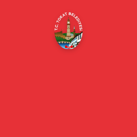
E-Belediye
Online Borç Ödeme
Başkan
Başkanın Özgeçmişi
Başkanın Mesajı
Başkan Fotoğrafları
Başkan Yardımcıları
Kurumsal
Eski Başkanlar
Meclis Üyeleri
Belediye Encümeni
Birim Müdürleri
Mahalle Muhtarlarımız
Faaliyet Raporları
Güncel
Haberler