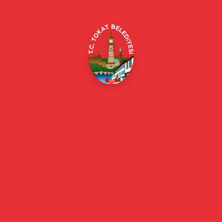
E-Belediye
Online Borç Ödeme
Başkan
Başkanın Özgeçmişi
Başkanın Mesajı
Başkan Fotoğrafları
Başkan Yardımcıları
Kurumsal
Eski Başkanlar
Meclis Üyeleri
Belediye Encümeni
Birim Müdürleri
Mahalle Muhtarlarımız
Faaliyet Raporları
Güncel