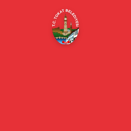
Online Borç Ödeme
Başkan
Başkanın Özgeçmişi
Başkanın Mesajı
Başkan Fotoğrafları
Başkan Yardımcıları
Kurumsal
Eski Başkanlar
Meclis Üyeleri
Belediye Encümeni
Birim Müdürleri
Mahalle Muhtarlarımız
Faaliyet Raporları
Güncel
Haberler
Videolu Haberler