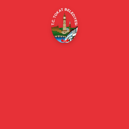
E-Belediye
Online Borç Ödeme
Başkan
Başkanın Özgeçmişi
Başkanın Mesajı
Başkan Fotoğrafları
Başkan Yardımcıları
Kurumsal
Eski Başkanlar
Meclis Üyeleri
Belediye Encümeni
Birim Müdürleri
Mahalle Muhtarlarımız
Faaliyet Raporları
Güncel
Haberler